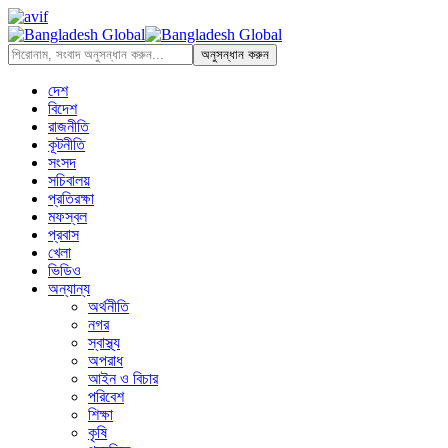
দেশ
বিদেশ
রাজনীতি
কূটনীতি
সংসদ
সচিবালয়
প্রতিরক্ষা
মফস্বল
প্রবাস
খেলা
ভিডিও
অন্যান্য
অর্থনীতি
নগর
স্বাস্থ্য
অপরাধ
আইন ও বিচার
পরিবেশ
শিক্ষা
কৃষি